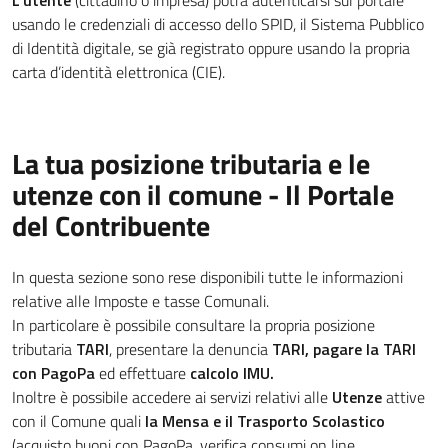
L'utente
(cittadino o impresa) potrà autenticarsi sul portale
usando le credenziali di accesso dello SPID, il Sistema Pubblico
di Identità digitale, se già registrato oppure usando la propria
carta d’identità elettronica (CIE).
La tua posizione tributaria e le
utenze con il comune - Il Portale
del Contribuente
In questa sezione sono rese disponibili tutte le informazioni
relative alle Imposte e tasse Comunali.
In particolare è possibile consultare la propria posizione
tributaria
TARI
, presentare la denuncia
TARI, pagare la TARI
con PagoPa
ed effettuare
calcolo IMU.
Inoltre è possibile accedere ai servizi relativi alle
Utenze
attive
con il Comune quali
la Mensa e il Trasporto Scolastico
(acquisto buoni con PagoPa, verifica consumi on line,